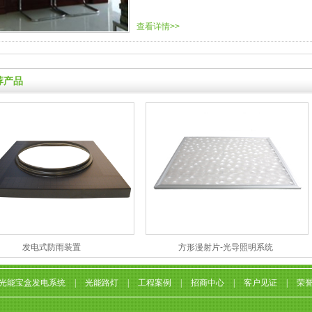
查看详情>>
荐产品
发电式防雨装置
方形漫射片-光导照明系统
光能宝盒发电系统
|
光能路灯
|
工程案例
|
招商中心
|
客户见证
|
荣