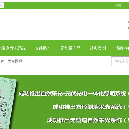
注册
|
能宝盒发电系统
光能路灯
正能量产品
经典案例
招商中
光管
无电照明