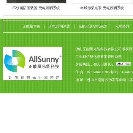
不锈钢防雨装置-无电照明系统
半球形采光罩-无电照明系统
正能量首页
|
无电照明系统
|
光能宝盒发电系统
|
光能路灯
佛山正能量光能科技有限公司版权所
工业和信息化部备案管理系统
客服热线：4000-888-932
传 真：0757-86400786
邮 箱：fsznl16
地 址：佛山市南海区佛罗路华南（国