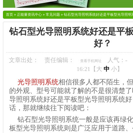
首页
»
正能量资讯中心
»
常见问题
»
钻石型光导照明系统好还是平板型光导照明
钻石型光导照明系统好还是平
好？
文章出处：
责任编辑：
人气：
-
查看手机网址
16:21【
大
中
小
】
光导照明系统
相信很多人都不陌生，
的外观、型号可能就了解的不是很清楚了
导照明系统好还是平板型光导照明系统好
话，那就继续往下阅读吧：
钻石型光导照明系统
一般是应该再绿
板型光导照明系统
则是广泛应用于道路、