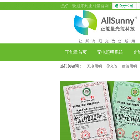
您好，欢迎来到正能量官网！
正能量首页
无电照明系统
光
热门关键词：
无电照明
导光管
建筑照明