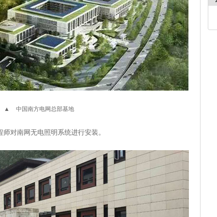
▲ 中国南方电网总部基地
程师对南网无电照明系统进行安装。