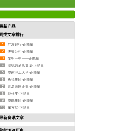
最新产品
同类文章排行
广发银行-正能量
伊顿公司-正能量
昆明一中——正能量
温德姆酒店集团-正能量
华南理工大学-正能量
祈福集团-正能量
青岛德国企业-正能量
花样年-正能量
华能集团-正能量
东方墅-正能量
最新资讯文章
您的浏览历史